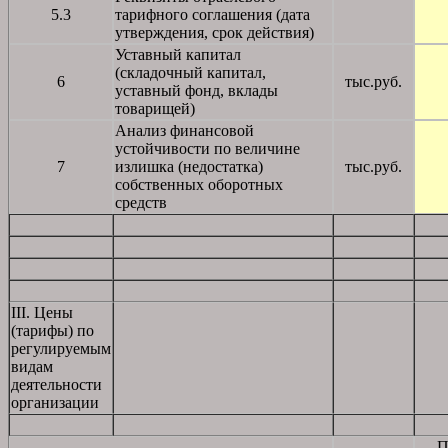
5.3
тарифного соглашения (дата
утверждения, срок действия)
Уставный капитал
(складочный капитал,
6
тыс.руб.
уставный фонд, вклады
товарищей)
Анализ финансовой
устойчивости по величине
7
излишка (недостатка)
тыс.руб.
собственных оборотных
средств
III. Цены
(тарифы) по
регулируемым
видам
деятельности
организации
П