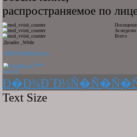
распространяемое по лиц
Посещений
За неделю
Всего
Дизайн _While
admin@palatkanews.ru
Лента
новостей
Ð�Ð¾Ð´Ð½Ñ�Ñ�Ñ�Ñ
Text Size