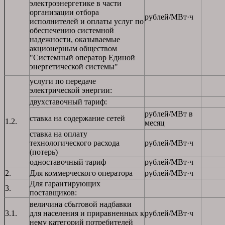
электроэнергетике в части
организации отбора
рублей/МВт·ч
исполнителей и оплаты услуг по
обеспечению системной
надежности, оказываемые
акционерным обществом
"Системный оператор Единой
энергетической системы"
услуги по передаче
электрической энергии:
двухставочный тариф:
рублей/МВт в
ставка на содержание сетей
1.2.
месяц
ставка на оплату
технологического расхода
рублей/МВт·ч
(потерь)
одноставочный тариф
рублей/МВт·ч
2.
Для коммерческого оператора
рублей/МВт·ч
Для гарантирующих
3.
поставщиков:
величина сбытовой надбавки
3.1.
для населения и приравненных к
рублей/МВт·ч
нему категорий потребителей