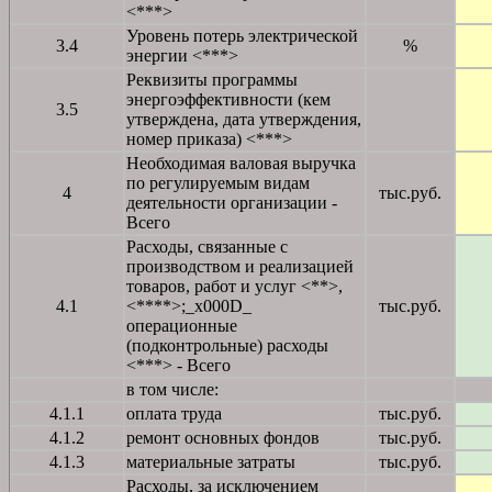
<***>
Уровень потерь электрической
3.4
%
энергии <***>
Реквизиты программы
энергоэффективности (кем
3.5
утверждена, дата утверждения,
номер приказа) <***>
Необходимая валовая выручка
по регулируемым видам
4
тыс.руб.
деятельности организации -
Всего
Расходы, связанные с
производством и реализацией
товаров, работ и услуг <**>,
4.1
<****>;_x000D_
тыс.руб.
операционные
(подконтрольные) расходы
<***> - Всего
в том числе:
4.1.1
оплата труда
тыс.руб.
4.1.2
ремонт основных фондов
тыс.руб.
4.1.3
материальные затраты
тыс.руб.
Расходы, за исключением