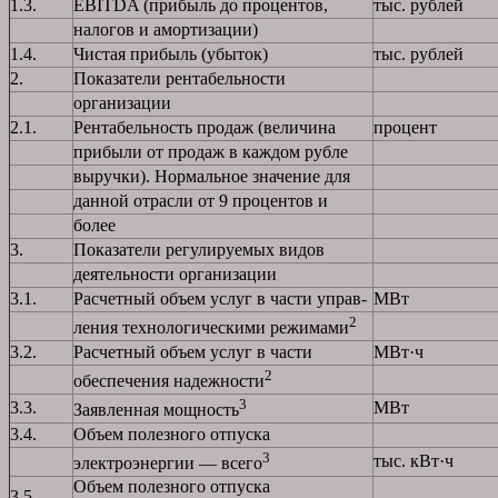
1.3.
EBITDA (прибыль до процентов,
тыс. рублей
налогов и амортизации)
1.4.
Чистая прибыль (убыток)
тыс. рублей
2.
Показатели рентабельности
организации
2.1.
Рентабельность продаж (величина
процент
прибыли от продаж в каждом рубле
выручки). Нормальное значение для
данной отрасли от 9 процентов и
более
3.
Показатели регулируемых видов
деятельности организации
3.1.
Расчетный объем услуг в части управ-
МВт
2
ления технологическими режимами
3.2.
Расчетный объем услуг в части
МВт·ч
2
обеспечения надежности
3
3.3.
МВт
Заявленная мощность
3.4.
Объем полезного отпуска
3
тыс. кВт·ч
электроэнергии — всего
Объем полезного отпуска
3.5.