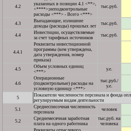
указанных в позиции 4.1 <**>,
4.2
тыс.руб.
<****>;неподконтрольные
расходы <***> - Всего <***>
Выпадающие, излишние
4.3
тыс.руб.
доходы (расходы) прошлых лет
Инвестиции, осуществляемые
4.4
тыс.руб.
за счет тарифных источников
Реквизиты инвестиционной
программы (кем утверждена,
4.4.1
дата утверждения, номер
приказа)
Объем условных единиц
4.5
у.е.
<***>
Операционные
тыс.руб./
4.6
(подконтрольные) расходы на
у.е.
условную единицу <***>
Показатели численности персонала и фонда опл
5
регулируемым видам деятельности
Среднесписочная численность
5.1
человек
персонала
Среднемесячная заработная
тыс.руб. на
5.2
плата на одного работника
человека
Реквизиты отраслевого