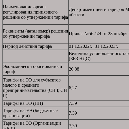
Наименование органа
Департамент цен и тарифов М
регулирования,принявшего
области
решение об утверждении тарифа
Реквизиты (дата,номер) решения
Приказ №56-1/Э от 28 ноября 
об утверждении тарифа
Период действия тарифа
01.12.2022г.- 31.12.2023г.
Величина установленного тар
(БЕЗ НДС)
Экономически обоснованный
20,88
тариф
Тарифы на ЭЭ для субъектов
малого и среднего
6,27
предпринимательства (СН I; СН
II)
Тарифы на ЭЭ (НН)
7,39
Тарифы на ЭЭ (Бюджетные
7,39
организации)
Тарифы на ЭЭ (Организации
7,39
ЖКХ)