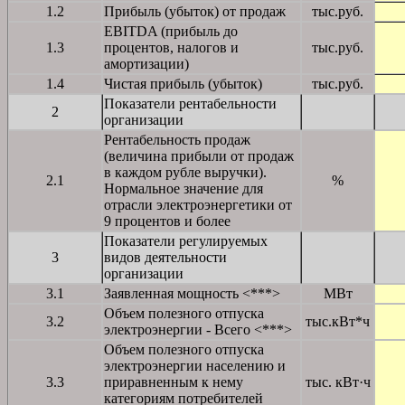
1.2
Прибыль (убыток) от продаж
тыс.руб.
EBITDA (прибыль до
1.3
процентов, налогов и
тыс.руб.
амортизации)
1.4
Чистая прибыль (убыток)
тыс.руб.
Показатели рентабельности
2
организации
Рентабельность продаж
(величина прибыли от продаж
в каждом рубле выручки).
2.1
%
Нормальное значение для
отрасли электроэнергетики от
9 процентов и более
Показатели регулируемых
3
видов деятельности
организации
3.1
Заявленная мощность <***>
МВт
Объем полезного отпуска
3.2
тыс.кВт*ч
электроэнергии - Всего <***>
Объем полезного отпуска
электроэнергии населению и
3.3
приравненным к нему
тыс. кВт·ч
категориям потребителей