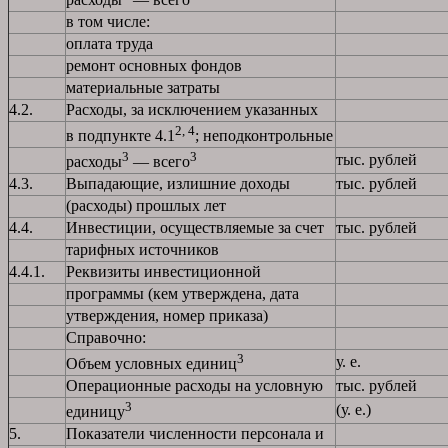
в том числе:
оплата труда
ремонт основных фондов
материальные затраты
4.2.
Расходы, за исключением указанных
2, 4
в подпункте 4.1
; неподконтрольные
3
3
тыс. рублей
расходы
— всего
4.3.
Выпадающие, излишние доходы
тыс. рублей
(расходы) прошлых лет
4.4.
Инвестиции, осуществляемые за счет
тыс. рублей
тарифных источников
4.4.1.
Реквизиты инвестиционной
программы (кем утверждена, дата
утверждения, номер приказа)
Справочно:
3
у. е.
Объем условных единиц
Операционные расходы на условную
тыс. рублей
3
(у. е.)
единицу
5.
Показатели численности персонала и