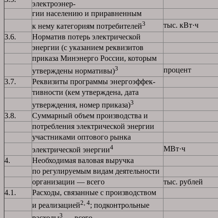
электроэнер-
гии населению и приравненным
3
тыс. кВт·ч
к нему категориям потребителей
3.6.
Норматив потерь электрической
энергии (с указанием реквизитов
приказа Минэнерго России, которым
3
процент
утверждены нормативы)
3.7.
Реквизиты программы энергоэффек-
тивности (кем утверждена, дата
3
утверждения, номер приказа)
3.8.
Суммарный объем производства и
потребления электрической энергии
участниками оптового рынка
4
МВт·ч
электрической энергии
4.
Необходимая валовая выручка
по регулируемым видам деятельности
организации — всего
тыс. рублей
4.1.
Расходы, связанные с производством
2, 4
и реализацией
; подконтрольные
3
расходы
— всего