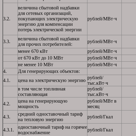
величина сбытовой надбавки
для сетевых организаций,
3.2.
покупающих электрическую
рублей/МВт·ч
энергию для компенсации
потерь электрической энергии
величина сбытовой надбавки
3.3.
рублей/МВт·ч
для прочих потребителей:
менее 670 кВт
рублей/МВт·ч
от 670 кВт до 10 МВт
рублей/МВт·ч
не менее 10 МВт
рублей/МВт·ч
4.
Для генерирующих объектов:
рублей/
4.1.
цена на электрическую энергию
тыс.кВт·ч
в том числе топливная
рублей/
составляющая
тыс.кВт·ч
цена на генерирующую
рублей/МВт в
4.2.
мощность
месяц
средний одноставочный тариф
4.3.
рублей/Гкал
на тепловую энергию
одноставочный тариф на горячее
4.3.1.
рублей/Гкал
водоснабжение