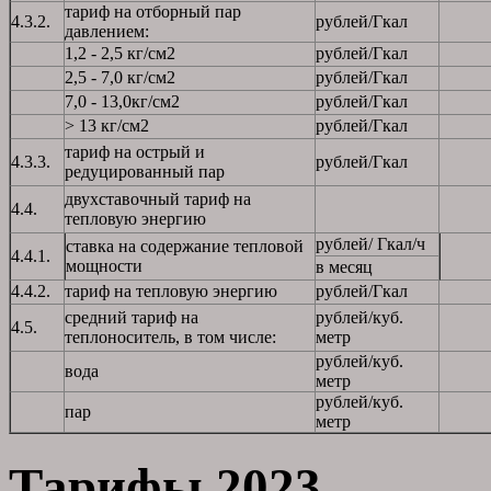
тариф на отборный пар
4.3.2.
рублей/Гкал
давлением:
1,2 - 2,5 кг/см
2
рублей/Гкал
2,5 - 7,0 кг/см
2
рублей/Гкал
7,0 - 13,0кг/см
2
рублей/Гкал
> 13 кг/см
2
рублей/Гкал
тариф на острый и
4.3.3.
рублей/Гкал
редуцированный пар
двухставочный тариф на
4.4.
тепловую энергию
рублей/ Гкал/ч
ставка на содержание тепловой
4.4.1.
мощности
в месяц
4.4.2.
тариф на тепловую энергию
рублей/Гкал
средний тариф на
рублей/куб.
4.5.
теплоноситель, в том числе:
метр
рублей/куб.
вода
метр
рублей/куб.
пар
метр
Тарифы 2023