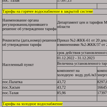
пос. Талая
17397,13
Тарифы на горячее водоснабжение в закрытой системе
Наименование органа
Департамент цен и тарифов М
регулирования,принявшего
области
решение об утверждении тарифа
Реквизиты (дата,номер) решения
Приказ №2-ЖКК-61 от 20 декаб
об утверждении тарифа
изминениями №2-ЖКК/37 от 28
срок действия установленног
01.12.2022 - 31.12.2023
Величина установленного та
Населенный пункт
компонент на
компо
холодную воду, руб./м3
энерг
пос.Палатка
43,72
8297,
пос.Хасын
43,72
16645
пос.Талая
85,96
17397
Тарифы на холодное водоснабжение