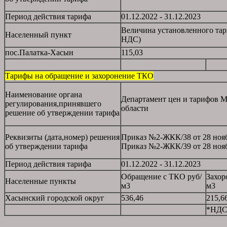
Период действия тарифа
01.12.2022 - 31.12.2023
Величина установленного тар
Населенный пункт
НДС)
пос.Палатка-Хасын
115,03
Тарифы на обращение и захоронение ТКО
Наименование органа
Департамент цен и тарифов М
регулирования,принявшего
области
решение об утверждении тарифа
Реквизиты (дата,номер) решения
Приказ №2-ЖКК/38 от 28 ноя
об утверждении тарифа
Приказ №2-ЖКК/39 от 28 нояб
Период действия тарифа
01.12.2022 - 31.12.2023
Обращение с ТКО руб/
Захор
Населенные пункты
м3
м3
Хасынский городской округ
536,46
215,6
*НДС 